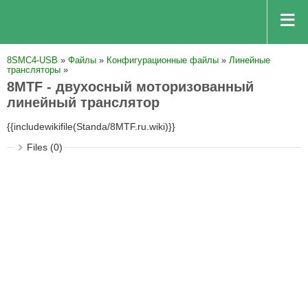
8SMC4-USB
»
Файлы
»
Конфигурационные файлы
»
Линейные
трансляторы
»
8MTF - двухосный моторизованный
линейный транслятор
{{includewikifile(Standa/8MTF.ru.wiki)}}
Files (0)