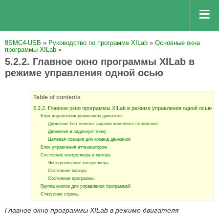
8SMC4-USB
»
Руководство по программе XILab
»
Основные окна
программы XILab
»
5.2.2. Главное окно программы XILab в
режиме управления одной осью
Table of contents
5.2.2. Главное окно программы XILab в режиме управления одной осью
Блок управления движением двигателя
Движение без точного задания конечного положения
Движение в заданную точку
Целевая позиция для команд движения
Блок управления аттенюатором
Состояние контроллера и мотора
Электропитание контроллера
Состояние мотора
Состояние программы
Группа кнопок для управления программой
Статусная строка.
Главное окно программы XILab в режиме двигателя