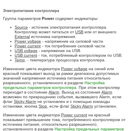
Электропитание контроллера
Группа параметров
Power
содержит индикаторы:
Source
- источник электропитания контроллера.
Контроллер может питаться от
USB
или от внешнего
External
источника напряжения.
Power voltage
- напряжение на силовой части.
Power current
- ток потребления силовой части.
USB voltage
- напряжение на USB.
USB current
- ток, потребляемый контроллером по USB.
Temp
. - температура процессора контроллера.
Изменение цвета индикатора
Power voltage
на синий или
красный показывает выход за рамки диапазона допустимых
значений напряжения источника питания относительно
разрешенного, установленного в разделе
Настройка
предельных параметров контроллера
. При этом контроллер
переходит в состояние
Alarm
. Выход из состояния
Alarm
возможен по прекращению события, вызвавшего Alarm, если
флаг
Sticky Alarm
не установлен и с помощью команды
остановки, кнопка
Stop
, если флаг
Sticky Alarm
установлен.
Изменение цвета индикатора
Power current
на красный
показывает превышение тока, потребляемого контроллером от
источника питания, относительно разрешенного,
установленного в разделе
Настройка предельных параметров