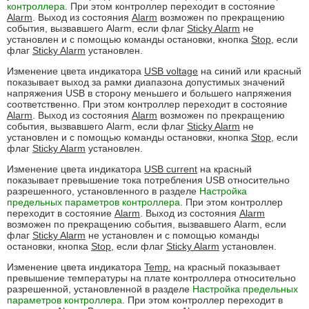
контроллера
. При этом контроллер переходит в состояние
Alarm
. Выход из состояния
Alarm
возможен по прекращению
события, вызвавшего Alarm, если флаг
Sticky Alarm
не
установлен и с помощью команды остановки, кнопка
Stop
, если
флаг
Sticky Alarm
установлен.
Изменение цвета индикатора
USB voltage
на синий или красный
показывает выход за рамки диапазона допустимых значений
напряжения USB в сторону меньшего и большего напряжения
соответственно. При этом контроллер переходит в состояние
Alarm
. Выход из состояния
Alarm
возможен по прекращению
события, вызвавшего Alarm, если флаг
Sticky Alarm
не
установлен и с помощью команды остановки, кнопка
Stop
, если
флаг
Sticky Alarm
установлен.
Изменение цвета индикатора
USB current
на красный
показывает превышение тока потребления USB относительно
разрешенного, установленного в разделе
Настройка
предельных параметров контроллера
. При этом контроллер
переходит в состояние
Alarm
. Выход из состояния
Alarm
возможен по прекращению события, вызвавшего Alarm, если
флаг
Sticky Alarm
не установлен и с помощью команды
остановки, кнопка
Stop
, если флаг
Sticky Alarm
установлен.
Изменение цвета индикатора
Temp.
на красный показывает
превышение температуры на плате контроллера относительно
разрешенной, установленной в разделе
Настройка предельных
параметров контроллера
. При этом контроллер переходит в