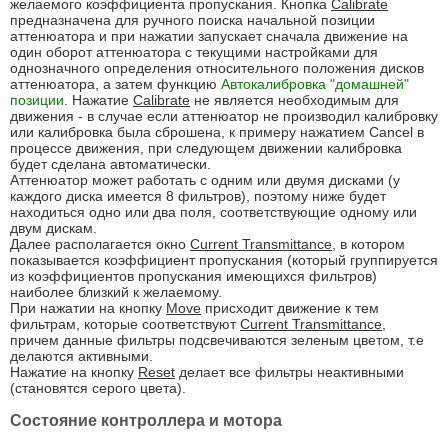
желаемого коэффициента пропускания. Кнопка
Calibrate
предназначена для ручного поиска начальной позиции
аттенюатора и при нажатии запускает сначала движение на
один оборот аттенюатора с текущими настройками для
однозначного определения относительного положения дисков
аттенюатора, а затем функцию
Автокалибровка "домашней"
позиции
. Нажатие
Calibrate
не является необходимым для
движения - в случае если аттенюатор не производил калибровку
или калибровка была сброшена, к примеру нажатием Cancel в
процессе движения, при следующем движении калибровка
будет сделана автоматически.
Аттенюатор может работать с одним или двумя дисками (у
каждого диска имеется 8 фильтров), поэтому ниже будет
находиться одно или два поля, соответствующие одному или
двум дискам.
Далее располагается окно
Current Transmittance
, в котором
показывается коэффициент пропускания (который группируется
из коэффициентов пропускания имеющихся фильтров)
наиболее близкий к желаемому.
При нажатии на кнопку
Move
присходит движение к тем
фильтрам, которые соответствуют
Current Transmittance
,
причем данные фильтры подсвечиваются зеленым цветом, т.е
делаются активными.
Нажатие на кнопку
Reset
делает все фильтры неактивными
(становятся серого цвета).
Состояние контроллера и мотора