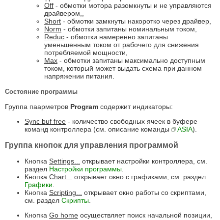
Off
- обмотки мотора разомкнуты и не управляются
драйвером,,
Short
- обмотки замкнуты накоротко через драйвер,
Norm
- обмотки запитаны номинальным током,
Reduc
- обмотки намеренно запитаны
уменьшенным током от рабочего для снижения
потребляемой мощности,
Max
- обмотки запитаны максимально доступным
током, который может выдать схема при данном
напряжении питания.
Состояние программы
Группа паарметров
Program
содержит индикаторы:
Sync buf free
- количество свободных ячеек в буфере
команд контроллера (см. описание команды
ASIA
).
Группа кнопок для управления программой
Кнопка
Settings...
открывает настройки контроллера, см.
раздел
Настройки программы
.
Кнопка
Chart...
открывает окно с графиками, см. раздел
Графики
.
Кнопка
Scripting...
открывает окно работы со скриптами,
см. раздел
Скрипты
.
Кнопка
Go home
осуществляет поиск начальной позиции,