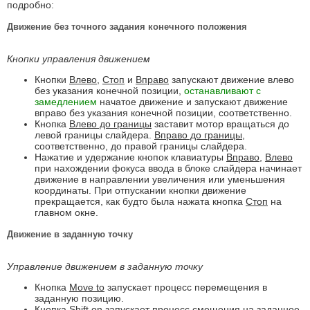
подробно:
Движение без точного задания конечного положения
Кнопки управления движением
Кнопки
Влево
,
Стоп
и
Вправо
запускают движение влево
без указания конечной позиции,
останавливают с
замедлением
начатое движение и запускают движение
вправо без указания конечной позиции, соответственно.
Кнопка
Влево до границы
заставит мотор вращаться до
левой границы слайдера.
Вправо до границы
,
соответственно, до правой границы слайдера.
Нажатие и удержание кнопок клавиатуры
Вправо
,
Влево
при нахождении фокуса ввода в блоке слайдера начинает
движение в направлении увеличения или уменьшения
координаты. При отпускании кнопки движение
прекращается, как будто была нажата кнопка
Стоп
на
главном окне.
Движение в заданную точку
Управление движением в заданную точку
Кнопка
Move to
запускает процесс перемещения в
заданную позицию.
Кнопка
Shift on
запускает процесс смещения на заданное