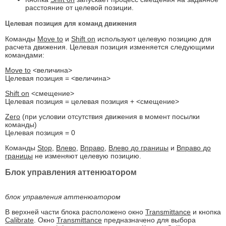
расстояние от целевой позиции.
Целевая позиция для команд движения
Команды
Move to
и
Shift on
используют целевую позицию для
расчета движения. Целевая позиция изменяется следующими
командами:
Move to
<величина>
Целевая позиция = <величина>
Shift on
<смещение>
Целевая позиция = целевая позиция + <смещение>
Zero
(при условии отсутствия движения в момент посылки
команды)
Целевая позиция = 0
Команды
Stop
,
Влево
,
Вправо
,
Влево до границы
и
Вправо до
границы
не изменяют целевую позицию.
Блок управления аттенюатором
блок управления аттенюатором
В верхней части блока расположено окно
Transmittance
и кнопка
Calibrate
. Окно
Transmittance
предназначено для выбора