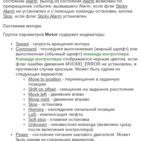
состояние
Alarm
. Выход из состояния
Alarm
возможен по
прекращению события, вызвавшего Alarm, если флаг
Sticky
Alarm
не установлен и с помощью команды остановки, кнопка
Stop
, если флаг
Sticky Alarm
установлен.
Состояние мотора
Группа параметров
Motor
содержит индикаторы:
Speed
- скорость вращения мотора.
Command
- последняя выполняемая (жирный шрифт) или
выполненная (обычный шрифт)
команда контроллера
.
Команда контроллера
отображается черным цветом, если
флаг ошибки движения MVCMD_ERROR не установлен, в
противном случае красным. Может быть одним из
следующих вариантов:
Move to position
- перемещение в заданную
позицию
Shift on offset
- смещение на заданное расстояние
Move left
- движение влево
Move right
- движение вправо
Stop
- остановка
Homing
- нахождение начальной позиции
Loft
- компенсация люфта
Soft stop
- плавная остановка
Unknown
- неизвестная команда (возможно сразу
после включения контроллера)
Power
- состояние питания шагового двигателя. Может
быть одним из следующих вариантов: