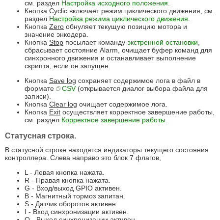
см. раздел
Настройка исходного положения
.
Кнопка
Cyclic
включает режим циклического движения, см.
раздел
Настройка режима циклического движения
.
Кнопка
Zero
обнуляет текущую позицию мотора и
значение энкодера.
Кнопка
Stop
посылает команду
экстренной остановки
,
сбрасывает состояние Alarm, очищает буфер команд для
синхронного движения и останавливает выполнение
скрипта, если он запущен.
Кнопка
Save log
сохраняет содержимое лога в файл в
формате
CSV
(открывается диалог выбора файла для
записи).
Кнопка
Clear log
очищает содержимое лога.
Кнопка
Exit
осуществляет корректное завершение работы,
см. раздел
Корректное завершение работы
.
Статусная строка.
В статусной строке находятся индикаторы текущего состояния
контроллера. Слева направо это блок 7 флагов,
L - Левая кнопка нажата.
R - Правая кнопка нажата.
G - Вход/выход GPIO активен.
B - Магнитный тормоз запитан.
S - Датчик оборотов активен.
I - Вход синхронизации активен.
O - Выход синхронизации активен.